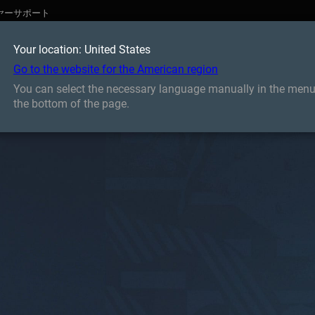
ヤーサポート
Your location: United States
Go to the website for the American region
You can select the necessary language manually in the menu
the bottom of the page.