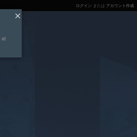
ログイン
または
アカウント作成
 at